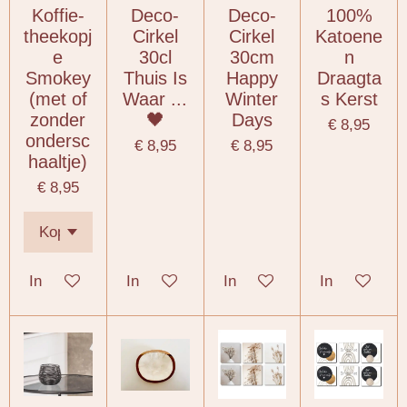
Koffie-
Deco-
Deco-
100%
theekopj
Cirkel
Cirkel
Katoene
e
30cl
30cm
n
Smokey
Thuis Is
Happy
Draagta
(met of
Waar ...
Winter
s Kerst
zonder
🖤
Days
€ 8,95
ondersc
€ 8,95
€ 8,95
haaltje)
€ 8,95
In winkelwagen
In winkelwagen
In winkelwagen
In winkelwa