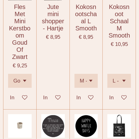
Fles
Jute
Kokosn
Kokosn
Met
mini
ootscha
oot
Mini
shopper
al L
Schaal
Kerstbo
- Hartje
Smooth
M
om
Smooth
€ 8,95
€ 8,95
Goud
€ 10,95
Of
Zwart
€ 9,25
In winkelwagen
In winkelwagen
In winkelwagen
In winkelwa