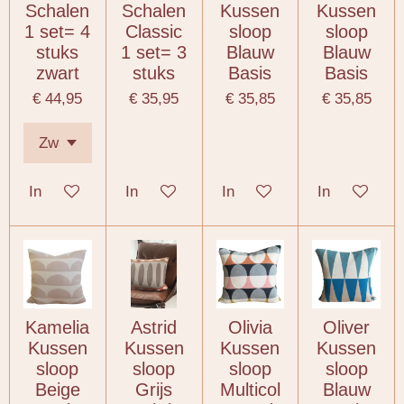
Schalen
Schalen
Kussen
Kussen
1 set= 4
Classic
sloop
sloop
stuks
1 set= 3
Blauw
Blauw
zwart
stuks
Basis
Basis
€ 44,95
€ 35,95
€ 35,85
€ 35,85
In winkelwagen
In winkelwagen
In winkelwagen
In winkelwa
Kamelia
Astrid
Olivia
Oliver
Kussen
Kussen
Kussen
Kussen
sloop
sloop
sloop
sloop
Beige
Grijs
Multicol
Blauw