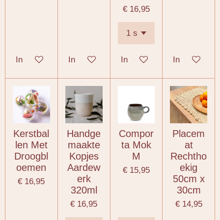
€ 16,95
In winkelwagen
In winkelwagen
In winkelwagen
In winkelwa
Kerstbal
Handge
Compor
Placem
len Met
maakte
ta Mok
at
Droogbl
Kopjes
M
Rechtho
oemen
Aardew
ekig
€ 15,95
erk
50cm x
€ 16,95
320ml
30cm
€ 16,95
€ 14,95