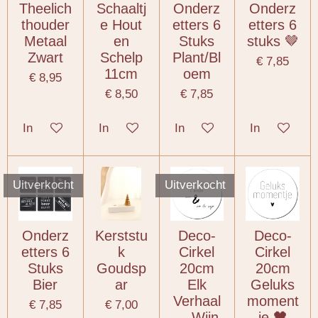
Theelich
Schaaltj
Onderz
Onderz
thouder
e Hout
etters 6
etters 6
Metaal
en
Stuks
stuks 🤎
Zwart
Schelp
Plant/Bl
€ 7,85
11cm
oem
€ 8,95
€ 8,50
€ 7,85
In winkelwagen
In winkelwagen
In winkelwagen
In winkelwa
Uitverkocht
Uitverkocht
Onderz
Kerststu
Deco-
Deco-
etters 6
k
Cirkel
Cirkel
Stuks
Goudsp
20cm
20cm
Bier
ar
Elk
Geluks
Verhaal
moment
€ 7,85
€ 7,00
... Wijn
je 🖤