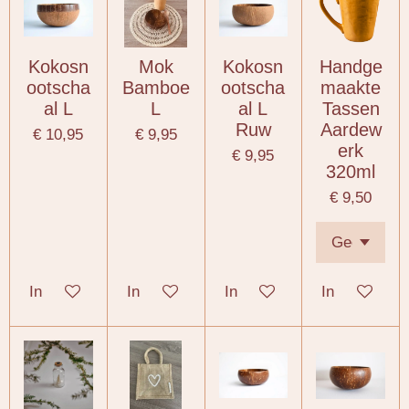
Kokosn
Mok
Kokosn
Handge
ootscha
Bamboe
ootscha
maakte
al L
L
al L
Tassen
Ruw
Aardew
€ 10,95
€ 9,95
erk
€ 9,95
320ml
€ 9,50
In winkelwagen
In winkelwagen
In winkelwagen
In winkelwa