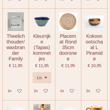
Theelich
Kleurrijk
Placem
Kokosn
thouder/
e
at Rond
ootscha
waxbran
(Tapas)
35cm
al L
der
kommet
doorsne
Piramid
Family
jes
e
e
€ 11,95
€ 11,95
€ 11,95
€ 10,95
In winkelwagen
In winkelwagen
In winkelwagen
In winkelwa