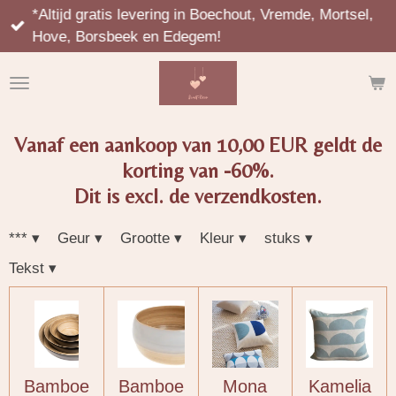
*Altijd gratis levering in Boechout, Vremde, Mortsel,
Ga
Hove, Borsbeek en Edegem!
direct
naar
de
hoofdinhoud
Vanaf een aankoop van 10,00 EUR geldt de
korting van -60%.
Dit is excl. de verzendkosten.
***
▾
Geur
▾
Grootte
▾
Kleur
▾
stuks
▾
Tekst
▾
Bamboe
Bamboe
Mona
Kamelia