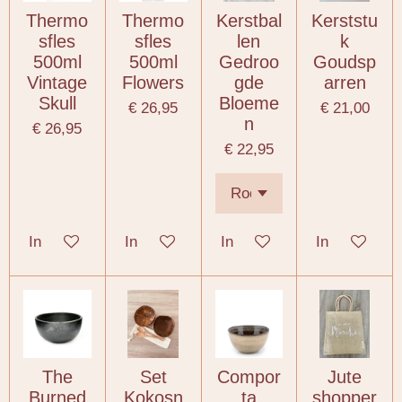
Thermo
Thermo
Kerstbal
Kerststu
sfles
sfles
len
k
500ml
500ml
Gedroo
Goudsp
Vintage
Flowers
gde
arren
Skull
Bloeme
€ 26,95
€ 21,00
n
€ 26,95
€ 22,95
In winkelwagen
In winkelwagen
In winkelwagen
In winkelwa
The
Set
Compor
Jute
Burned
Kokosn
ta
shopper