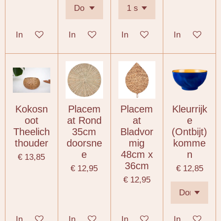
In winkelwagen
In winkelwagen
In winkelwagen
In winkelwa
Kokosn
Placem
Placem
Kleurrijk
oot
at Rond
at
e
Theelich
35cm
Bladvor
(Ontbijt)
thouder
doorsne
mig
komme
e
48cm x
n
€ 13,85
36cm
€ 12,95
€ 12,85
€ 12,95
In winkelwagen
In winkelwagen
In winkelwagen
In winkelwa