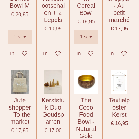
Bowl M
ootschal
Cereal
- Au
en + 2
Bowl
petit
€ 20,95
Lepels
marché
€ 19,95
€ 19,95
€ 17,95
In winkelwagen
In winkelwagen
In winkelwagen
In winkelwa
Jute
Kerststu
The
Textielp
shopper
k Duo
Coco
oster
- To the
Goudsp
Food
Kerst
market
arren
Bowl -
€ 16,95
Natural
€ 17,95
€ 17,00
Gold