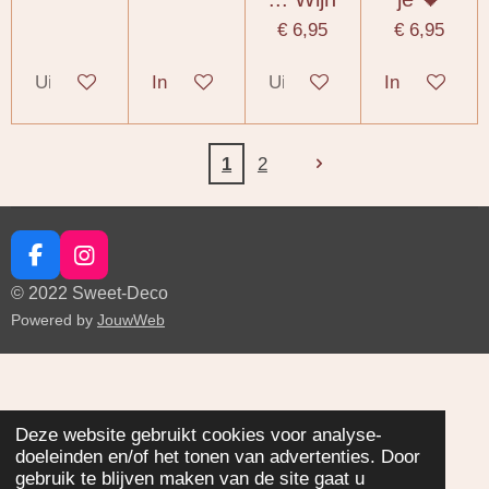
€ 6,95
€ 6,95
Uitverkocht
In winkelwagen
Uitverkocht
In winkelwa
1
2
F
I
a
n
© 2022 Sweet-Deco
c
s
Powered by
JouwWeb
e
t
b
a
o
g
o
r
k
a
Deze website gebruikt cookies voor analyse-
m
doeleinden en/of het tonen van advertenties. Door
gebruik te blijven maken van de site gaat u