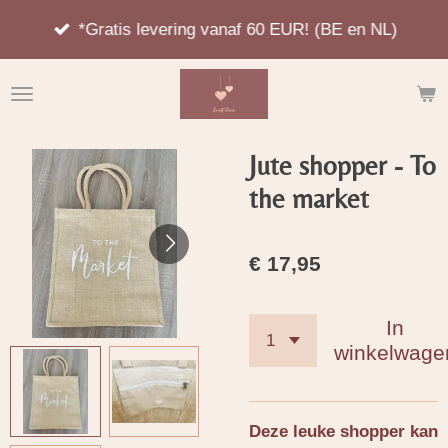
Ga
*Gratis levering vanaf 60 EUR! (BE en NL)
direct
naar
de
hoofdinhoud
Jute shopper - To
the market
€ 17,95
In
winkelwage
Deze leuke shopper kan