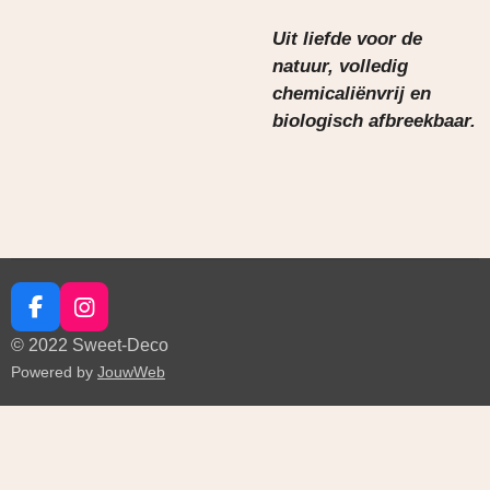
Uit liefde voor de
natuur, volledig
chemicaliënvrij en
biologisch afbreekbaar.
F
I
a
n
© 2022 Sweet-Deco
c
s
Powered by
JouwWeb
e
t
b
a
o
g
o
r
k
a