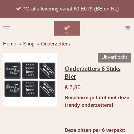
Ga
*Gratis levering vanaf 60 EUR! (BE en NL)
direct
naar
de
hoofdinhoud
Home
»
Shop
»
Onderzetters
Uitverkocht
Onderzetters 6 Stuks
Bier
€ 7,85
Bescherm je tafel met deze
trendy onderzetters!
Deze zitten per 6 verpakt: