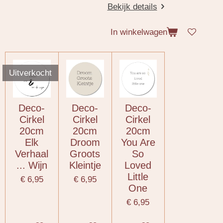
Bekijk details
In winkelwagen
Uitverkocht
Deco-
Deco-
Deco-
Cirkel
Cirkel
Cirkel
20cm
20cm
20cm
Elk
Droom
You Are
Verhaal
Groots
So
... Wijn
Kleintje
Loved
Little
€ 6,95
€ 6,95
One
€ 6,95