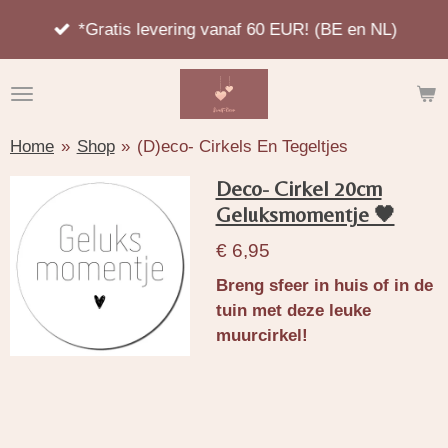
Ga
*Gratis levering vanaf 60 EUR! (BE en NL)
direct
naar
de
hoofdinhoud
Home
»
Shop
»
(D)eco- Cirkels En Tegeltjes
Deco- Cirkel 20cm
Geluksmomentje 🖤
€ 6,95
Breng sfeer in huis of in de
tuin met deze leuke
muurcirkel!