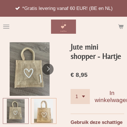
Ga
*Gratis levering vanaf 60 EUR! (BE en NL)
direct
naar
de
hoofdinhoud
Jute mini
shopper - Hartje
€ 8,95
In
winkelwage
Gebruik deze schattige