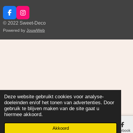
F
I
a
n
© 2022 Sweet-Deco
c
s
Powered by
JouwWeb
e
t
b
a
o
g
o
r
k
a
m
Deze website gebruikt cookies voor analyse-
doeleinden en/of het tonen van advertenties. Door
gebruik te blijven maken van de site gaat u
hiermee akkoord.
Akkoord
E-mailadres
Facebook