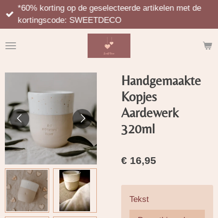
*60% korting op de geselecteerde artikelen met de
Ga
kortingscode: SWEETDECO
direct
naar
de
hoofdinhoud
Handgemaakte
Kopjes
Aardewerk
320ml
€ 16,95
Tekst