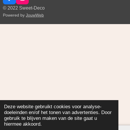
r
r
r
r
F
I
n
g
a
n
e
e
e
e
© 2022 Sweet-Deco
:
c
s
n
n
n
n
Powered by
JouwWeb
0
e
t
b
a
s
o
g
t
o
r
e
k
a
r
m
r
e
n
Deze website gebruikt cookies voor analyse-
doeleinden en/of het tonen van advertenties. Door
gebruik te blijven maken van de site gaat u
hiermee akkoord.