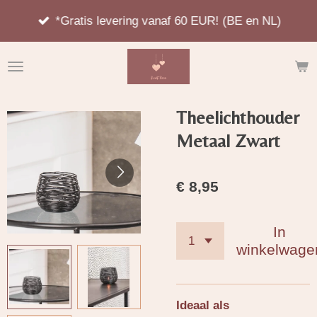
Ga
*Gratis levering vanaf 60 EUR! (BE en NL)
direct
naar
de
hoofdinhoud
Theelichthouder
Metaal Zwart
€ 8,95
In
winkelwage
Ideaal als