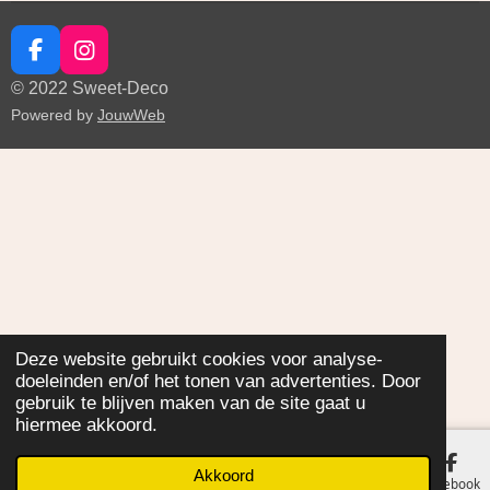
e
e
e
e
e
i
m
r
r
r
r
r
e
n
r
r
r
r
n
F
I
g
a
n
e
e
e
e
© 2022 Sweet-Deco
:
c
s
n
n
n
n
Powered by
JouwWeb
0
e
t
b
a
s
o
g
t
o
r
e
k
a
r
m
r
e
n
Deze website gebruikt cookies voor analyse-
doeleinden en/of het tonen van advertenties. Door
gebruik te blijven maken van de site gaat u
hiermee akkoord.
Akkoord
E-mailadres
Facebook