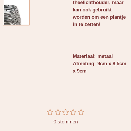
theelichthouder, maar
kan ook gebruikt
worden om een plantje
in te zetten!
Materiaal: metaal
Afmeting: 9cm x 8,5cm
x 9cm
1
2
3
4
5
S
R
t
s
s
s
s
s
a
0 stemmen
e
t
t
t
t
t
t
m