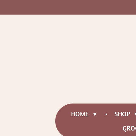
Ga
direct
naar
de
hoofdinhoud
HOME
SHOP
GRO