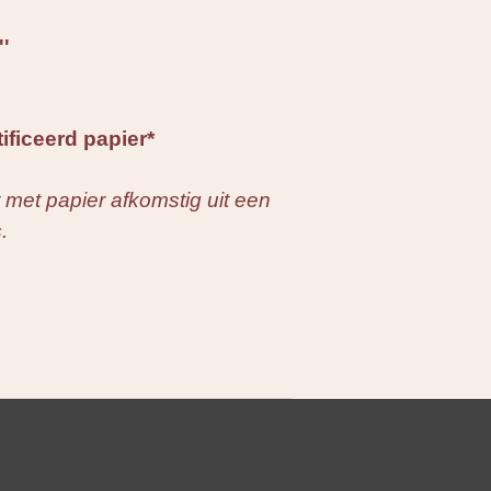
''
tificeerd papier*
 met papier afkomstig uit een
.