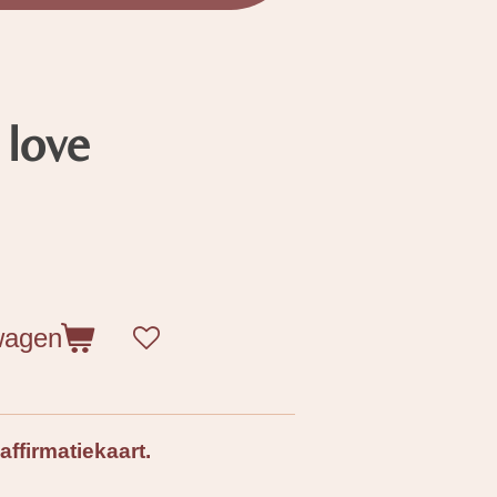
 love
wagen
ffirmatiekaart.