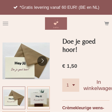
Ga
*Gratis levering vanaf 60 EUR! (BE en NL)
direct
naar
de
hoofdinhoud
Doe je goed
hoor!
€ 1,50
In
winkelwage
Crèmekleurige wens-