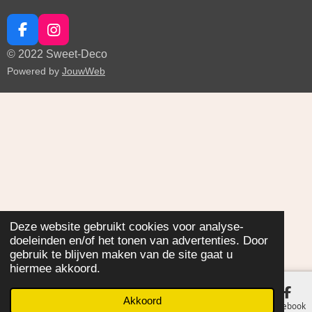
F
I
a
n
© 2022 Sweet-Deco
c
s
Powered by
JouwWeb
e
t
b
a
o
g
o
r
k
a
m
Deze website gebruikt cookies voor analyse-
doeleinden en/of het tonen van advertenties. Door
gebruik te blijven maken van de site gaat u
hiermee akkoord.
Akkoord
E-mailadres
Facebook