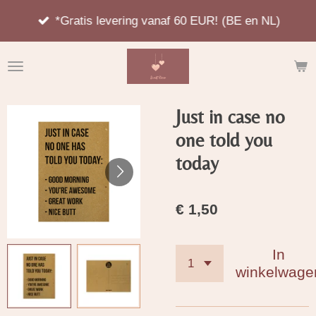
Ga
*Gratis levering vanaf 60 EUR! (BE en NL)
direct
naar
de
hoofdinhoud
Just in case no
one told you
today
€ 1,50
In
winkelwage