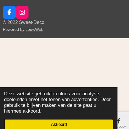
F
I
a
n
© 2022 Sweet-Deco
c
s
Powered by
JouwWeb
e
t
b
a
o
g
o
r
k
a
m
Deze website gebruikt cookies voor analyse-
doeleinden en/of het tonen van advertenties. Door
gebruik te blijven maken van de site gaat u
hiermee akkoord.
Akkoord
E-mailadres
Facebook