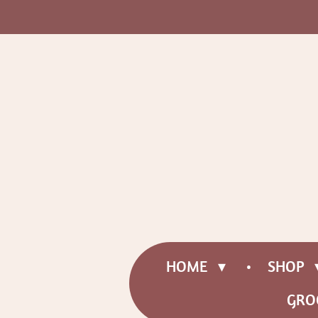
Ga
direct
naar
de
hoofdinhoud
HOME
SHOP
GRO