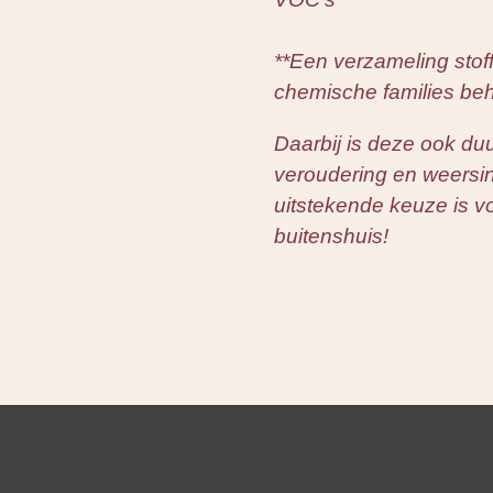
**Een verzameling stoff
chemische families be
Daarbij is deze ook d
veroudering en weersi
uitstekende keuze is v
buitenshuis!