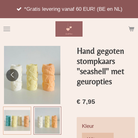
Ga
*Gratis levering vanaf 60 EUR! (BE en NL)
direct
naar
de
hoofdinhoud
Hand gegoten
stompkaars
''seashell'' met
geuropties
€ 7,95
Kleur