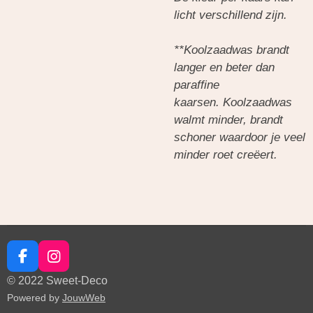
licht verschillend zijn.
**Koolzaadwas brandt
langer en beter dan
paraffine
kaarsen. Koolzaadwas
walmt minder, brandt
schoner waardoor je veel
minder roet creëert.
F
I
a
n
© 2022 Sweet-Deco
c
s
Powered by
JouwWeb
e
t