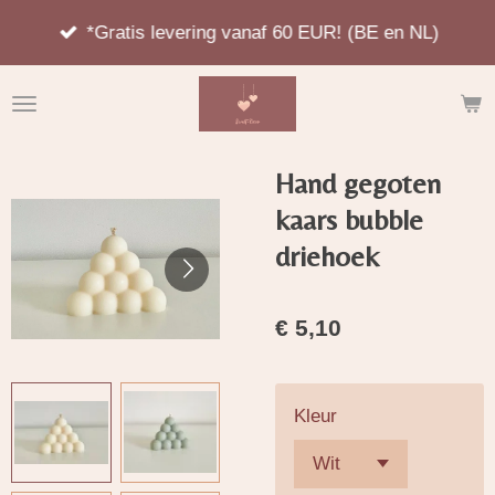
Ga
*Gratis levering vanaf 60 EUR! (BE en NL)
direct
naar
de
hoofdinhoud
Hand gegoten
kaars bubble
driehoek
€ 5,10
Kleur