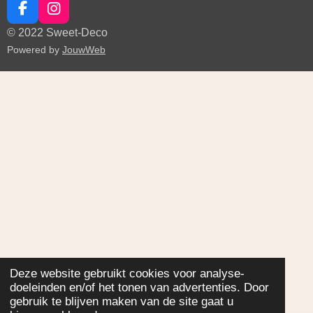
F
I
a
n
© 2022 Sweet-Deco
c
s
Powered by
JouwWeb
e
t
b
a
o
g
o
r
k
a
m
Deze website gebruikt cookies voor analyse-
doeleinden en/of het tonen van advertenties. Door
gebruik te blijven maken van de site gaat u